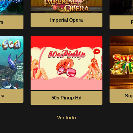
Imperial Opera
rs
ea
Sup
50s Pinup Hd
Ver todo