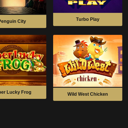
Turbo Play
Penguin City
er Lucky Frog
Wild West Chicken