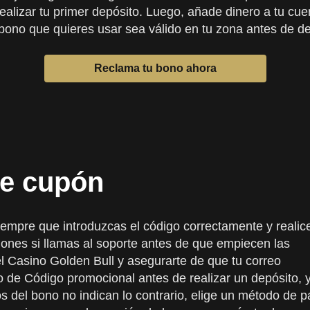
l realizar tu primer depósito. Luego, añade dinero a tu cue
ono que quieres usar sea válido en tu zona antes de de
Reclama tu bono ahora
de cupón
iempre que introduzcas el código correctamente y realic
nes si llamas al soporte antes de que empiecen las
el Casino Golden Bull y asegurarte de que tu correo
o de Código promocional antes de realizar un depósito, 
nos del bono no indican lo contrario, elige un método de 