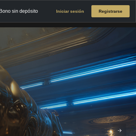
Bono sin depósito
Iniciar sesión
Registrarse