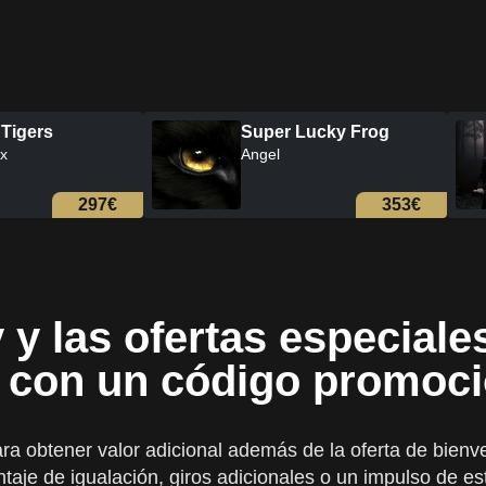
i
Double Tigers
Greatestix
320€
297€
 y las ofertas especiale
l con un código promoci
ra obtener valor adicional además de la oferta de bienv
aje de igualación, giros adicionales o un impulso de esti