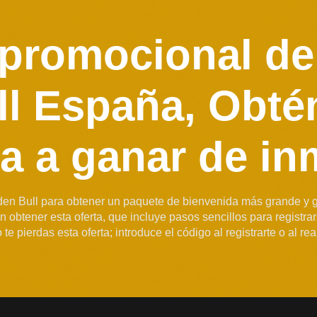
promocional de
l España, Obté
a a ganar de in
en Bull para obtener un paquete de bienvenida más grande y g
obtener esta oferta, que incluye pasos sencillos para registra
te pierdas esta oferta; introduce el código al registrarte o al rea