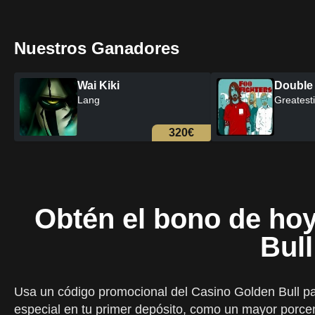
Nuestros Ganadores
Golden Caravan
Wai Kik
Sythe
Lang
29€
Obtén el bono de hoy
Bul
Usa un código promocional del Casino Golden Bull pa
especial en tu primer depósito, como un mayor porcent