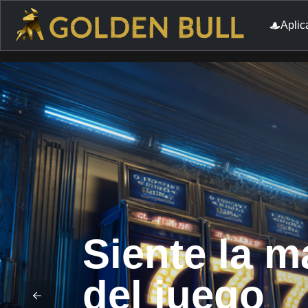
Aplic
Siente la m
del juego