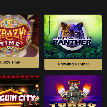
Crazy Time
Prowling Panther