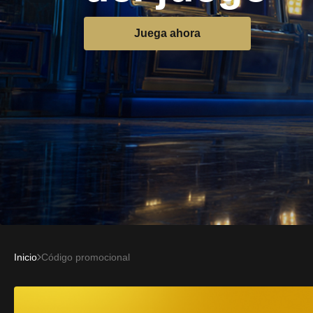
Juega ahora
Inicio
Código promocional